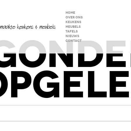
HOME
OVER ONS
KEUKENS
MEUBELS
TAFELS
GONDE
NIEUWS
CONTACT
OPGEL