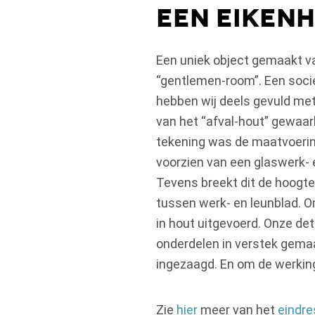
Een Eiken
Een uniek object gemaakt v
“gentlemen-room”. Een soci
hebben wij deels gevuld met 
van het “afval-hout” gewaa
tekening was de maatvoering
voorzien van een glaswerk- e
Tevens breekt dit de hoogt
tussen werk- en leunblad. O
in hout uitgevoerd. Onze deta
onderdelen in verstek gemaak
ingezaagd. En om de werking 
Zie
hier
meer van het
eindre