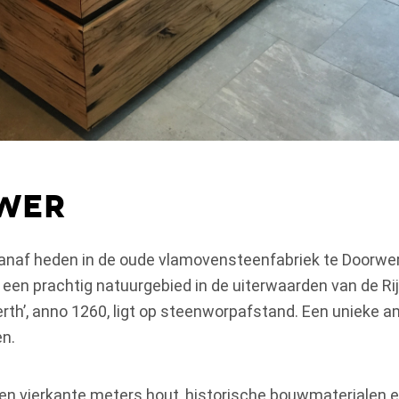
wer
vanaf heden in de oude vlamovensteenfabriek te Doorwer
in een prachtig natuurgebied in de uiterwaarden van de Ri
rth’, anno 1260, ligt op steenworpafstand. Een unieke 
en.
en vierkante meters hout, historische bouwmaterialen