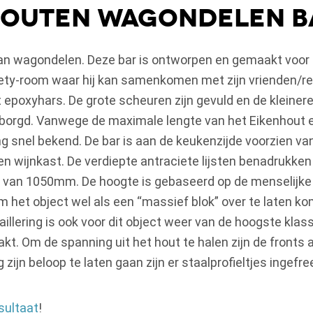
houten wagondelen b
an wagondelen. Deze bar is ontworpen en gemaakt voor 
ety-room waar hij kan samenkomen met zijn vrienden/re
epoxyhars. De grote scheuren zijn gevuld en de kleinere n
rborgd. Vanwege de maximale lengte van het Eikenhout 
 snel bekend. De bar is aan de keukenzijde voorzien van
n wijnkast. De verdiepte antraciete lijsten benadrukken 
e van 1050mm. De hoogte is gebaseerd op de menselijk
m het object wel als een “massief blok” over te laten 
illering is ook voor dit object weer van de hoogste klass
t. Om de spanning uit het hout te halen zijn de fronts 
zijn beloop te laten gaan zijn er staalprofieltjes ingefre
sultaat
!