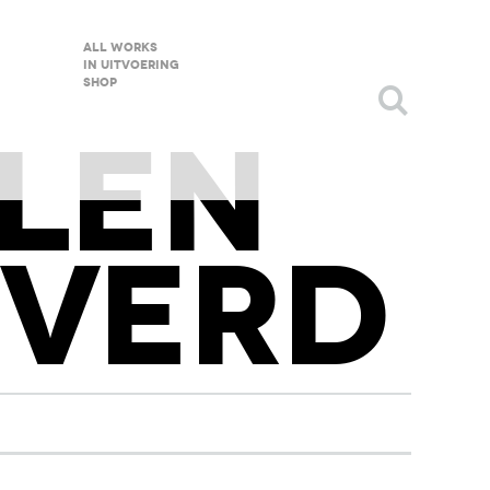
All Works
in uitvoering
shop
LEN
EVERD